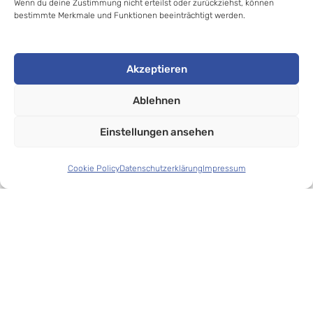
Wenn du deine Zustimmung nicht erteilst oder zurückziehst, können
bestimmte Merkmale und Funktionen beeinträchtigt werden.
Akzeptieren
Ablehnen
© 2020-2025 Jan Thomas Kalz //
Einstellungen ansehen
Apnoetauchen- lernen.de
. All rights reserved.
Cookie Policy
Datenschutzerklärung
Impressum