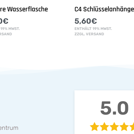
are Wasserflasche
C4 Schlüsselanhänge
0
€
5,60
€
19% MWST.
ENTHÄLT 19% MWST.
RSAND
ZZGL.
VERSAND
5.0
zentrum