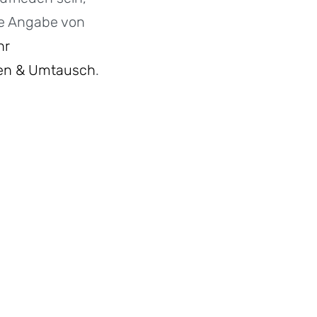
ne Angabe von
hr
en & Umtausch
.