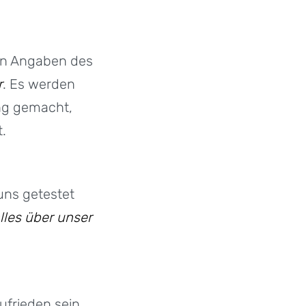
en Angaben des
r
. Es werden
ng gemacht,
.
uns getestet
lles über unser
ufrieden sein,