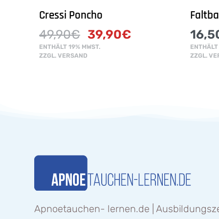
Cressi Poncho
Faltb
49,90
€
39,90
€
16,5
ENTHÄLT 19% MWST.
ENTHÄLT 
ZZGL.
VERSAND
ZZGL.
VE
Apnoetauchen- lernen.de | Ausbildungs