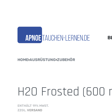
B
HOME
›
AUSRÜSTUNG
›
ZUBEHÖR
H2O Frosted (600 
ENTHÄLT 19% MWST.
ZZGL.
VERSAND