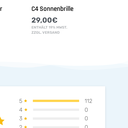
r
C4 Sonnenbrille
29,00
€
ENTHÄLT 19% MWST.
ZZGL.
VERSAND
5
112
4
0
3
0
2
0