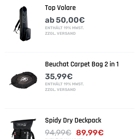
Top Volare
ab
50,00
€
ENTHÄLT 19% MWST.
ZZGL.
VERSAND
Beuchat Carpet Bag 2 in 1
35,99
€
ENTHÄLT 19% MWST.
ZZGL.
VERSAND
Spidy Dry Deckpack
94,99
€
89,99
€