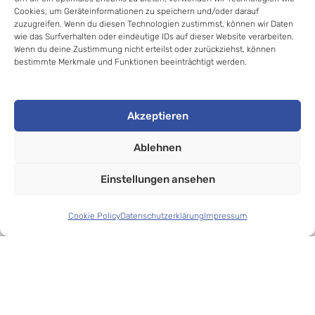
Cookies, um Geräteinformationen zu speichern und/oder darauf
zuzugreifen. Wenn du diesen Technologien zustimmst, können wir Daten
wie das Surfverhalten oder eindeutige IDs auf dieser Website verarbeiten.
Wenn du deine Zustimmung nicht erteilst oder zurückziehst, können
bestimmte Merkmale und Funktionen beeinträchtigt werden.
© 2020-2025 Jan Thomas Kalz //
Akzeptieren
Apnoetauchen- lernen.de
. All rights reserved.
Ablehnen
Einstellungen ansehen
Cookie Policy
Datenschutzerklärung
Impressum
VARIANTE AUSWÄHLEN
From
80,00
€