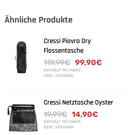
Ähnliche Produkte
Cressi Piovra Dry
Flossentasche
119,99
€
99,90
€
ENTHÄLT 19% MWST.
ZZGL.
VERSAND
Cressi Netztasche Oyster
19,99
€
14,90
€
ENTHÄLT 19% MWST.
ZZGL.
VERSAND