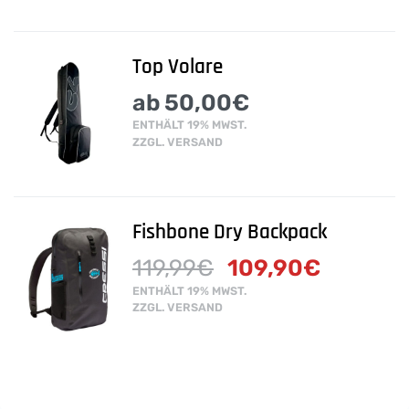
Top Volare
ab
50,00
€
ENTHÄLT 19% MWST.
ZZGL.
VERSAND
Fishbone Dry Backpack
119,99
€
109,90
€
ENTHÄLT 19% MWST.
ZZGL.
VERSAND