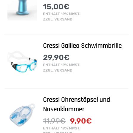
15,00
€
ENTHÄLT 19% MWST.
ZZGL.
VERSAND
Cressi Galileo Schwimmbrille
29,90
€
ENTHÄLT 19% MWST.
ZZGL.
VERSAND
Cressi Ohrenstöpsel und
Nasenklammer
11,99
€
9,90
€
ENTHÄLT 19% MWST.