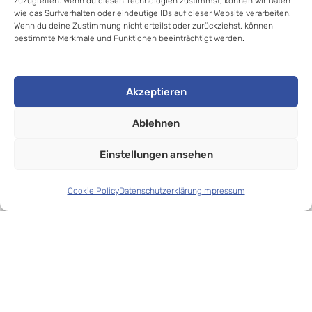
zuzugreifen. Wenn du diesen Technologien zustimmst, können wir Daten
wie das Surfverhalten oder eindeutige IDs auf dieser Website verarbeiten.
Wenn du deine Zustimmung nicht erteilst oder zurückziehst, können
bestimmte Merkmale und Funktionen beeinträchtigt werden.
© 2020-2025 Jan Thomas Kalz //
Akzeptieren
Apnoetauchen- lernen.de
. All rights reserved.
Ablehnen
Einstellungen ansehen
Cookie Policy
Datenschutzerklärung
Impressum
In den Warenkorb