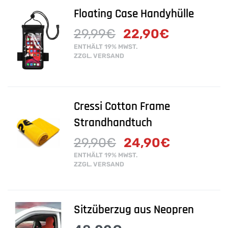
Floating Case Handyhülle
29,99
€
22,90
€
ENTHÄLT 19% MWST.
ZZGL.
VERSAND
Cressi Cotton Frame
Strandhandtuch
29,90
€
24,90
€
ENTHÄLT 19% MWST.
ZZGL.
VERSAND
Sitzüberzug aus Neopren