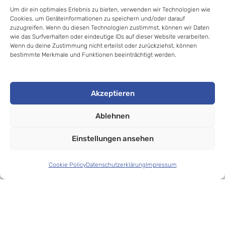
Um dir ein optimales Erlebnis zu bieten, verwenden wir Technologien wie
Cookies, um Geräteinformationen zu speichern und/oder darauf
zuzugreifen. Wenn du diesen Technologien zustimmst, können wir Daten
wie das Surfverhalten oder eindeutige IDs auf dieser Website verarbeiten.
Wenn du deine Zustimmung nicht erteilst oder zurückziehst, können
bestimmte Merkmale und Funktionen beeinträchtigt werden.
© 2020-2025 Jan Thomas Kalz //
Akzeptieren
Apnoetauchen- lernen.de
. All rights reserved.
Ablehnen
Einstellungen ansehen
Cookie Policy
Datenschutzerklärung
Impressum
VARIANTE AUSWÄHLEN
From
39,90
€