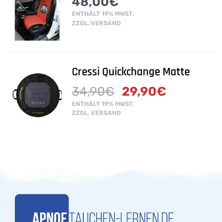
48,00
€
ENTHÄLT 19% MWST.
ZZGL.
VERSAND
Cressi Quickchange Matte
34,90
€
29,90
€
ENTHÄLT 19% MWST.
ZZGL.
VERSAND