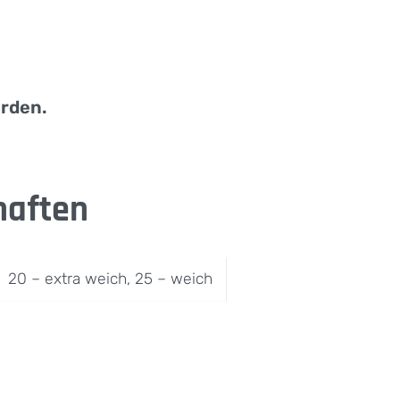
erden.
haften
20 – extra weich, 25 – weich