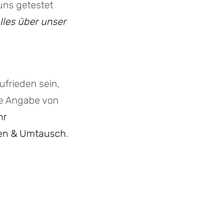
uns getestet
lles über unser
ufrieden sein,
ne Angabe von
hr
en & Umtausch
.