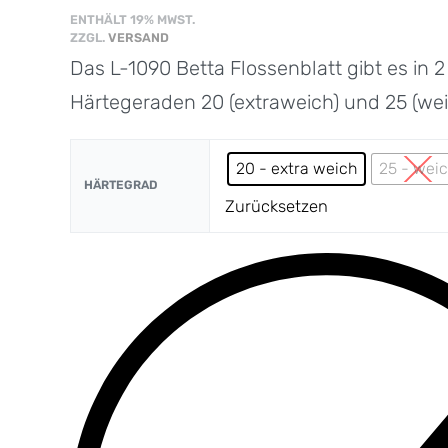
ENTHÄLT 19% MWST.
ZZGL.
VERSAND
Das L-1090 Betta Flossenblatt gibt es in 
Härtegeraden 20 (extraweich) und 25 (wei
20 - extra weich
25 - wei
HÄRTEGRAD
Zurücksetzen