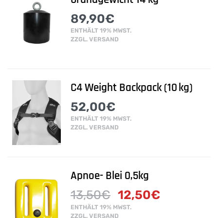
89,90
€
ENTHÄLT 19% MWST.
ZZGL.
VERSAND
C4 Weight Backpack (10 kg)
52,00
€
ENTHÄLT 19% MWST.
ZZGL.
VERSAND
Apnoe- Blei 0,5kg
13,50
€
12,50
€
ENTHÄLT 19% MWST.
ZZGL.
VERSAND