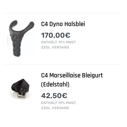
C4 Dyno Halsblei
170,00
€
ENTHÄLT 19% MWST.
ZZGL.
VERSAND
C4 Marseillaise Bleigurt
(Edelstahl)
42,50
€
ENTHÄLT 19% MWST.
ZZGL.
VERSAND