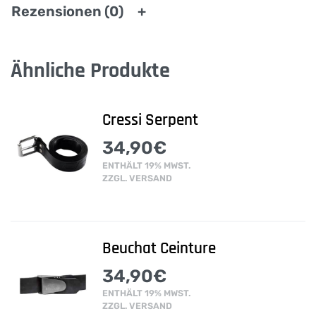
Rezensionen (0)
Ähnliche Produkte
Cressi Serpent
34,90
€
ENTHÄLT 19% MWST.
ZZGL.
VERSAND
Beuchat Ceinture
34,90
€
ENTHÄLT 19% MWST.
ZZGL.
VERSAND