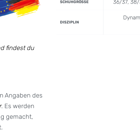
36/37, 38/
SCHUHGRÖSSE
Dynami
DISZIPLIN
d findest du
en Angaben des
r
. Es werden
ng gemacht,
.