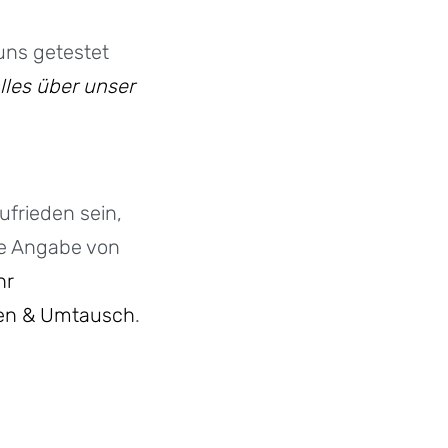
uns getestet
lles über unser
ufrieden sein,
ne Angabe von
hr
en & Umtausch
.