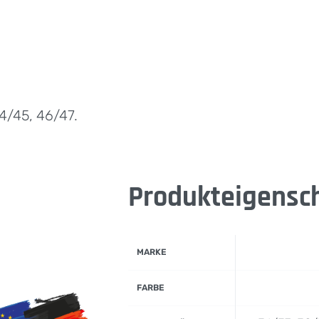
4/45, 46/47.
Produkteigensc
MARKE
FARBE