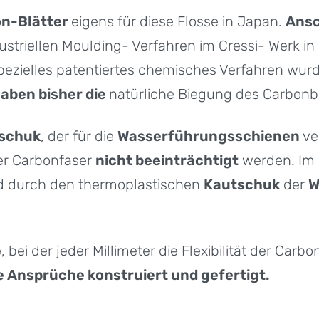
bon-Blätter
eigens für diese Flosse in Japan.
Ansc
ustriellen Moulding- Verfahren im Cressi- Werk in
spezielles patentiertes chemisches Verfahren wur
aben bisher die
natürliche Biegung des Carbonbl
schuk
, der für die
Wasserführungsschienen
ve
der Carbonfaser
nicht beeinträchtigt
werden. Im 
ird durch den thermoplastischen
Kautschuk
der
W
e
, bei der jeder Millimeter die Flexibilität der Carb
e Ansprüche konstruiert und gefertigt.