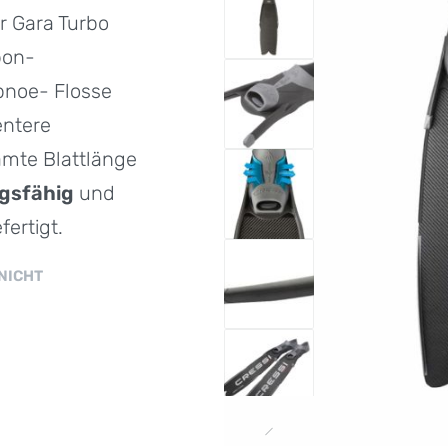
er Gara Turbo
bon-
Apnoe- Flosse
entere
amte Blattlänge
ngsfähig
und
ertigt.
NICHT