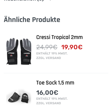
Ähnliche Produkte
Cressi Tropical 2mm
24,99
€
19,90
€
ENTHÄLT 19% MWST.
ZZGL.
VERSAND
Toe Sock 1,5 mm
16,00
€
ENTHÄLT 19% MWST.
ZZGL.
VERSAND