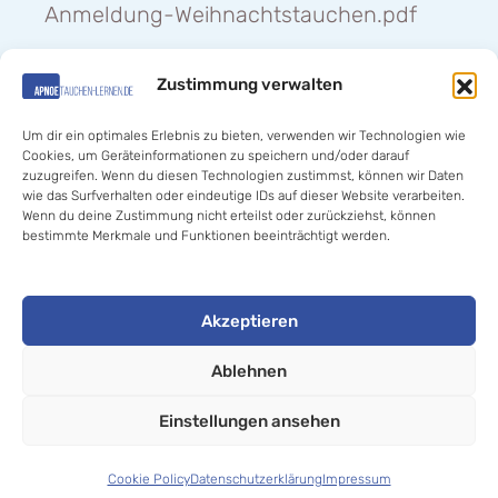
Anmeldung-Weihnachtstauchen.pdf
Zustimmung verwalten
Hilfe «
Um dir ein optimales Erlebnis zu bieten, verwenden wir Technologien wie
Cookies, um Geräteinformationen zu speichern und/oder darauf
zuzugreifen. Wenn du diesen Technologien zustimmst, können wir Daten
wie das Surfverhalten oder eindeutige IDs auf dieser Website verarbeiten.
Wenn du deine Zustimmung nicht erteilst oder zurückziehst, können
bestimmte Merkmale und Funktionen beeinträchtigt werden.
© 2020-2025 Jan Thomas Kalz //
Akzeptieren
Apnoetauchen- lernen.de
. All rights reserved.
Ablehnen
Einstellungen ansehen
VARIANTE AUSWÄHLEN
From
62,00
€
Cookie Policy
Datenschutzerklärung
Impressum