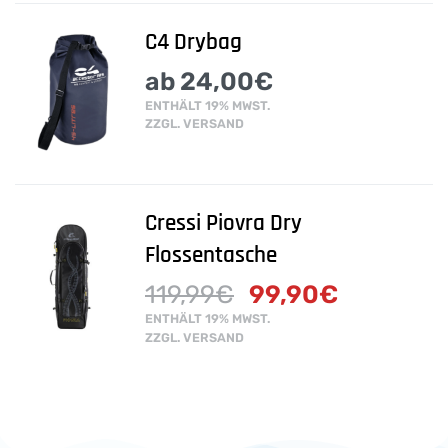
C4 Drybag
ab
24,00
€
ENTHÄLT 19% MWST.
ZZGL.
VERSAND
Cressi Piovra Dry
Flossentasche
119,99
€
99,90
€
ENTHÄLT 19% MWST.
ZZGL.
VERSAND