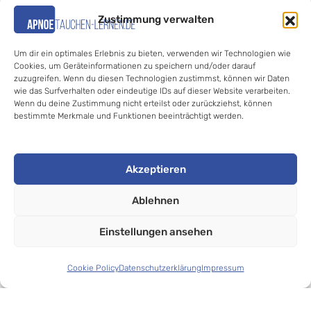
Medizinischer-Fragebogen.pdf
Zustimmung verwalten
Anmeldung-Weihnachtstauchen.pdf
Um dir ein optimales Erlebnis zu bieten, verwenden wir Technologien wie
Cookies, um Geräteinformationen zu speichern und/oder darauf
zuzugreifen. Wenn du diesen Technologien zustimmst, können wir Daten
Hilfe «
wie das Surfverhalten oder eindeutige IDs auf dieser Website verarbeiten.
Wenn du deine Zustimmung nicht erteilst oder zurückziehst, können
bestimmte Merkmale und Funktionen beeinträchtigt werden.
Akzeptieren
Ablehnen
© 2020-2025 Jan Thomas Kalz //
Einstellungen ansehen
Apnoetauchen- lernen.de
. All rights reserved.
Cookie Policy
Datenschutzerklärung
Impressum