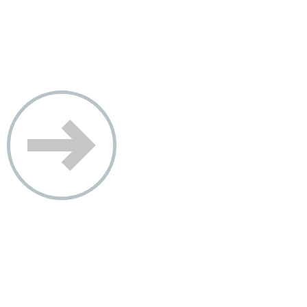
Jan Thomas Kalz
Apnoetauchlehrer und Gründer von
Apnoetauchen-lernen.de, Tauchschulen-