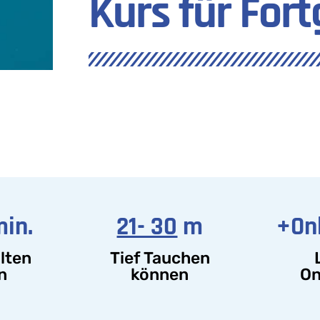
Kurs für For
in.
21- 30
m
+On
lten
Tief Tauchen
n
können
On