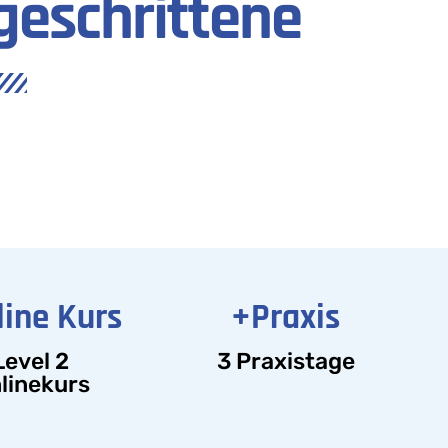
tgeschrittene
line Kurs
+Praxis
Level 2
3 Praxistage
linekurs